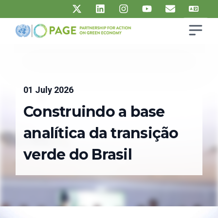
Skip to main content
Open s
UN PAGE - Partnership for Action on Green Economy
Ma
01 July 2026
Construindo a base
analítica da transição
verde do Brasil